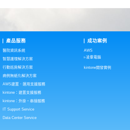
產品服務
成功案例
醫院資訊系統
AWS
▹凌羣電腦
智慧護理解決方案
行動巡房解決方案
kintone開發實例
病例無紙化解決方案
AWS建置．運用支援服務
kintone：建置支援服務
kintone：外掛・串接服務
IT Support Service
Data Center Service