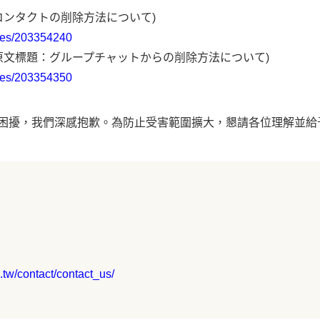
コンタクトの削除方法について)
icles/203354240
原文標題：グループチャットからの削除方法について)
icles/203354350
困擾，我們深感抱歉。為防止受害範圍擴大，懇請各位理解並給
tw/contact/contact_us/