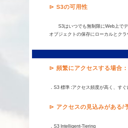
⊳
S3の
可用性
S3はいつでも無制限にWeb上でデ
オブジェクトの保存にローカルとクラ
⊳
頻繁にアクセスする場合
．S3 標準 :アクセス頻度が高く、
⊳
ア
クセスの見込みがある/
．S3 Intelligent-Tiering